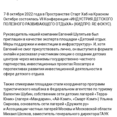
7-8 октября 2022 года в Пространстве Старт Хаб на Красном
Октябре состоялась VII Конференция «ИНДУСТРИЯ ДЕТСКОГО
ПОЛЕЗНОГО РАЗВИВАЮЩЕГО ОТДЫХА» (КИДПРО. RE:ФОКУС).
Руководитель нашей компании Евгений Шулятьев был
приглашен в качестве эксперта площадки «Детский отдых.
Меры поддержки и инвестиции в инфраструктуру». И, хотя
Евгений не смог присутствовать лично, он выступил в формате
онлайн и рассказал участникам секции о создании детских
центров через механизмы государственно-частного
партнерства, инвестиционных проектах Roscamps и
перспективах развития инвестиционной деятельности в
сфере детского отдыха.
Также спикерами площадки стали координатор программ
туристического кешбэка в Федеральном агентстве по туризму
Валентин Шубин, собственник сети детских лагерей «Терра-
Юник» (лагеря «Мандарин», «Ай-Кэмп», «Смарт-Кэмп») Ульяна
Смрнова, основатель сети лагерей «Дружите.ру»
и Ассоциации частных лагерей Москвы и Московской области
Михаил Шелков, заместитель генерального директора ГАУК