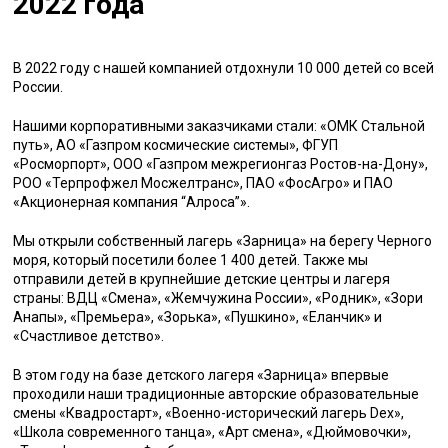
2022 года
В 2022 году с нашей компанией отдохнули 10 000 детей со всей
России.
Нашими корпоративными заказчиками стали: «ОМК Стальной
путь», АО «Газпром космические системы», ФГУП
«Росморпорт», ООО «Газпром межрегионгаз Ростов-на-Дону»,
РОО «Терпрофжел Мосжелтранс», ПАО «ФосАгро» и ПАО
«Акционерная компания “Алроса”».
Мы открыли собственный лагерь «Зарница» на берегу Черного
моря, который посетили более 1 400 детей. Также мы
отправили детей в крупнейшие детские центры и лагеря
страны: ВДЦ «Смена», «Жемчужина России», «Родник», «Зори
Анапы», «Премьера», «Зорька», «Пушкино», «Еланчик» и
«Счастливое детство».
В этом году на базе детского лагеря «Зарница» впервые
проходили наши традиционные авторские образовательные
смены «Квадростарт», «Военно-исторический лагерь Dex»,
«Школа современного танца», «Арт смена», «Дюймовочки»,