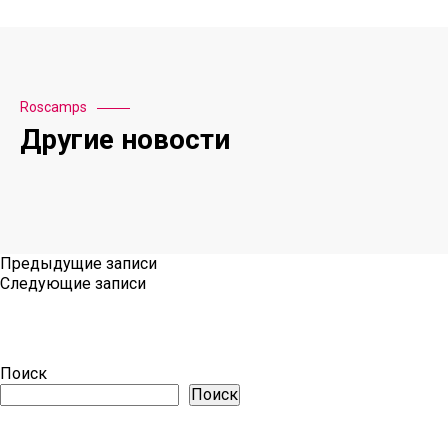
Roscamps
Другие новости
Навигация
Предыдущие записи
по
Следующие записи
записям
Поиск
Поиск