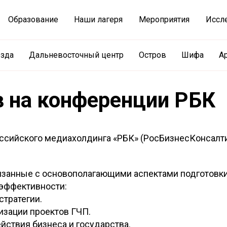
Образование
Наши лагеря
Мероприятия
Иссл
езда
Дальневосточный центр
Остров
Шифа
А
 на конференции РБК
оссийского медиахолдинга «РБК» (РосБизнесКонсалт
занные с основополагающими аспектами подготовки
 эффективности:
стратегии.
изации проектов ГЧП.
йствия бизнеса и государства.