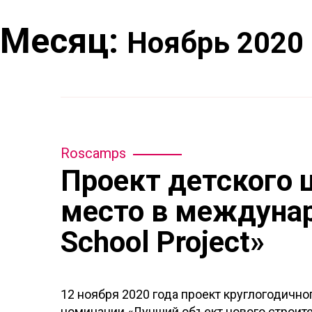
Инвесторам
Месяц:
Ноябрь 2020
Инвестпроекты:
Сибирь 2.0.
Полярная зв
Roscamps
Проект детского 
место в междунар
School Project»
12 ноября 2020 года проект круглогодично
номинации «Лучший объект нового строител