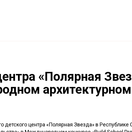
Образование
Наши лагеря
Мероприятия
Иссл
езда
Дальневосточный центр
Остров
Шифа
А
центра «Полярная Звез
одном архитектурном 
го детского центра «Полярная Звезда» в Республике С
ьства» в Международном конкурсе «Build School Proj