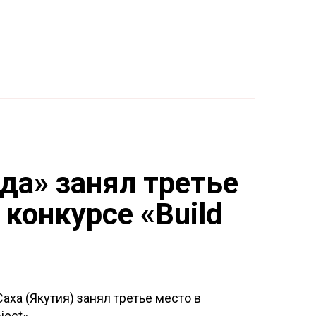
едования
О нас
Медиа
Контакты
рктика
Онега
Версия для слабовидящих
да» занял третье
конкурсе «Build
аха (Якутия) занял третье место в
ect».