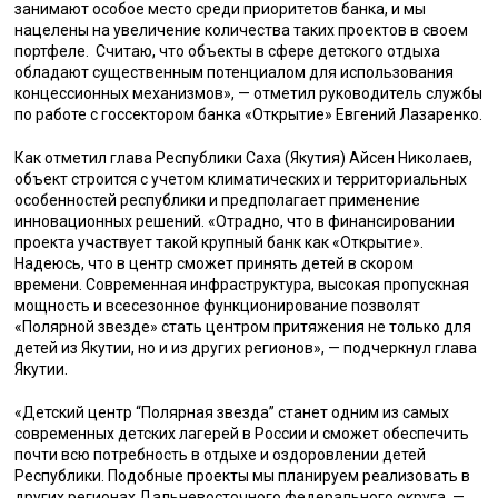
занимают особое место среди приоритетов банка, и мы
нацелены на увеличение количества таких проектов в своем
портфеле. Считаю, что объекты в сфере детского отдыха
обладают существенным потенциалом для использования
концессионных механизмов», — отметил руководитель службы
по работе с госсектором банка «Открытие» Евгений Лазаренко.
Как отметил глава Республики Саха (Якутия) Айсен Николаев,
объект строится с учетом климатических и территориальных
особенностей республики и предполагает применение
инновационных решений. «Отрадно, что в финансировании
проекта участвует такой крупный банк как «Открытие».
Надеюсь, что в центр сможет принять детей в скором
времени. Современная инфраструктура, высокая пропускная
мощность и всесезонное функционирование позволят
«Полярной звезде» стать центром притяжения не только для
детей из Якутии, но и из других регионов», — подчеркнул глава
Якутии.
«Детский центр “Полярная звезда” станет одним из самых
современных детских лагерей в России и сможет обеспечить
почти всю потребность в отдыхе и оздоровлении детей
Республики. Подобные проекты мы планируем реализовать в
других регионах Дальневосточного федерального округа, —