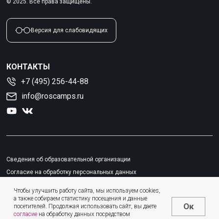
© 2025. Все права защищены.
Версия для слабовидящих
КОНТАКТЫ
+7 (495) 256-44-88
info@roscamps.ru
Сведения об образовательной организации
Согласие на обработку персональных данных
Политика конфиденциальности
Чтобы улучшить работу сайта, мы используем cookies,
Пользовательское соглашение
а также собираем статистику посещения и данные
Ок
посетителей. Продолжая использовать сайт, вы даете
согласие
на обработку данных посредством