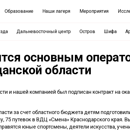
Образование
Наши лагеря
Мероприятия
Иссл
езда
Дальневосточный центр
Остров
Шифа
А
тся основным операт
анской области
и и нашей компанией был подписан контракт на оказ
асти за счет областного бюджета детям подготовили
му, 75 путевок в ВДЦ «Смена» Краснодарского края.
отправятся юные спортсмены, деятели искусства, учен