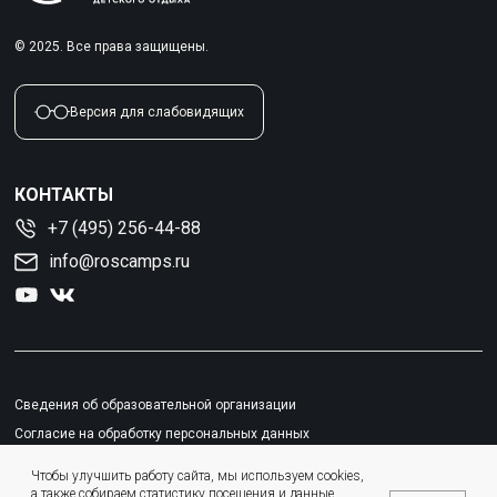
© 2025. Все права защищены.
Версия для слабовидящих
КОНТАКТЫ
+7 (495) 256-44-88
info@roscamps.ru
Сведения об образовательной организации
Согласие на обработку персональных данных
Политика конфиденциальности
Чтобы улучшить работу сайта, мы используем cookies,
Пользовательское соглашение
а также собираем статистику посещения и данные