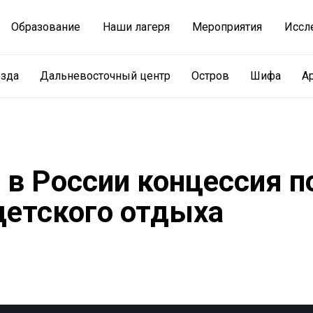
Образование
Наши лагеря
Мероприятия
Иссл
езда
Дальневосточный центр
Остров
Шифа
А
 в России концессия п
детского отдыха