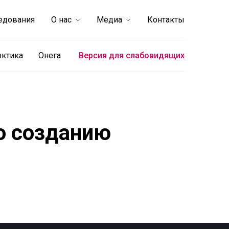
едования
О нас
Медиа
Контакты
рктика
Онега
Версия для слабовидящих
о созданию