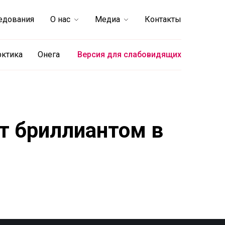
едования
О нас
Медиа
Контакты
рктика
Онега
Версия для слабовидящих
т бриллиантом в