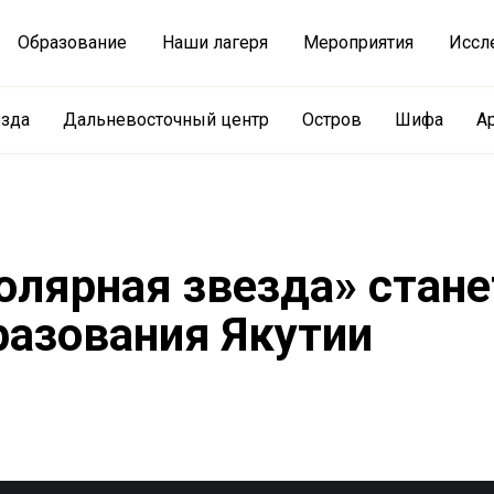
Образование
Наши лагеря
Мероприятия
Иссл
езда
Дальневосточный центр
Остров
Шифа
А
олярная звезда» стане
разования Якутии