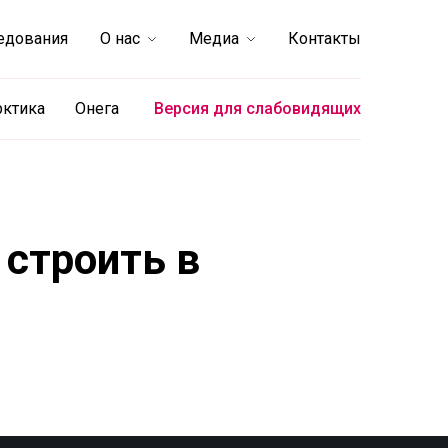
едования
О нас
Медиа
Контакты
рктика
Онега
Версия для слабовидящих
 строить в